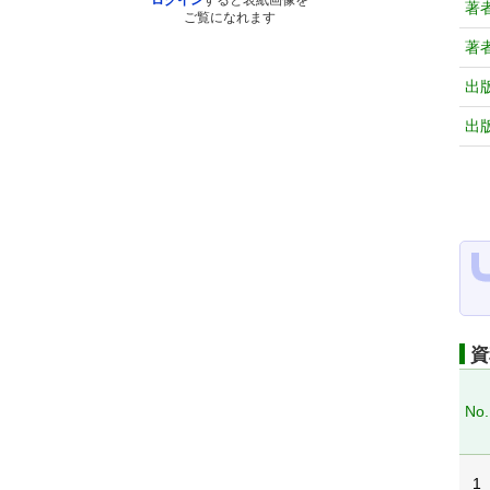
ログイン
すると表紙画像を
著
ご覧になれます
著
出
出
資
No.
1