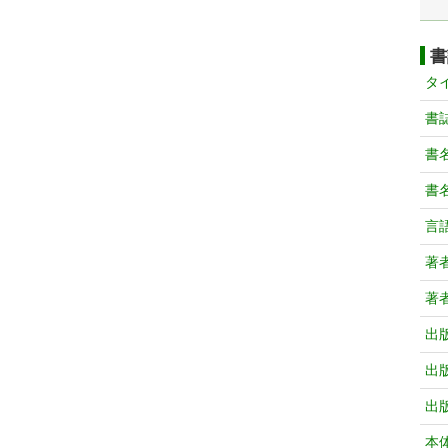
書
タ
書
書
書
言
著
著
出
出
出
本