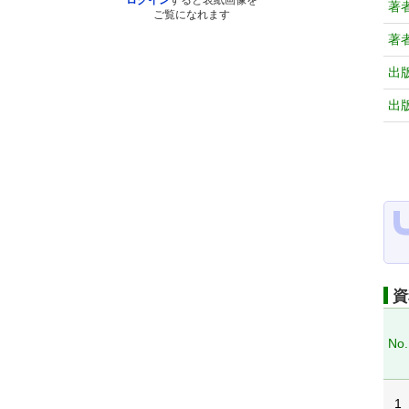
ログイン
すると表紙画像を
著
ご覧になれます
著
出
出
資
No.
1