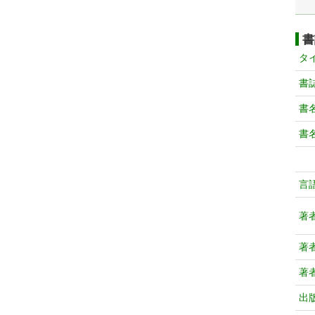
書
タ
書
書
書
言
著
著
著
出