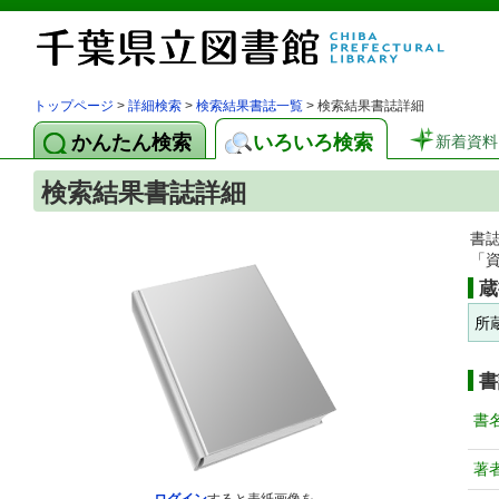
トップページ
>
詳細検索
>
検索結果書誌一覧
> 検索結果書誌詳細
かんたん検索
いろいろ検索
新着資料
検索結果書誌詳細
書
「
蔵
所
書
書
著