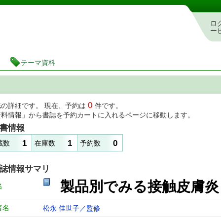
図書館 蔵書検索・予約システム
ロ
ー
テーマ資料
0
誌の詳細です。 現在、予約は
件です。
資料情報」から書誌を予約カートに入れるページに移動します。
書情報
1
1
0
蔵数
在庫数
予約数
誌情報サマリ
製品別でみる接触皮膚
名
者名
松永 佳世子／監修