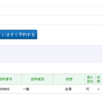
個人
在
資料番号
資料種別
状態
貸出
庫
658965
一般
在庫
可
○