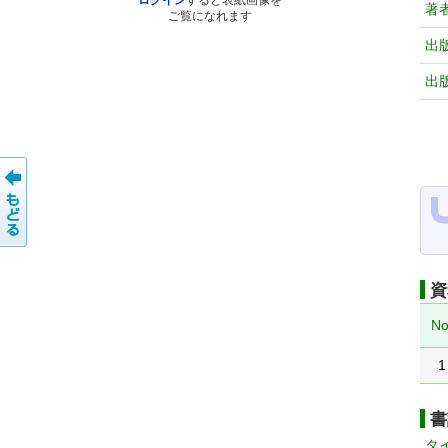
ログイン
すると表紙画像を
著
ご覧になれます
出
出
資
No
1
書
タ