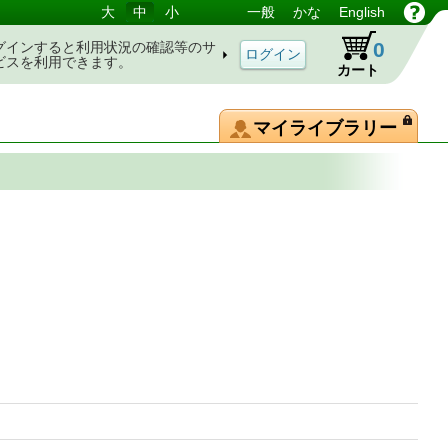
大
中
小
一般
かな
English
0
グインすると利用状況の確認等のサ
ビスを利用できます。
カート
マイライブラリー
炎