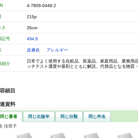
BN
4-7809-0448-2
量
215p
きさ
26cm
類記号
494.8
名
皮膚炎
アレルギー
日常でよく使用する化粧品、医薬品、家庭用品、業務用
容紹介
ッチテスト濃度や基剤とともに解説。代替品となる物質
容細目
連資料
同じ著者
同じ出版年
同じ分類
同じ件名
永 佳世子