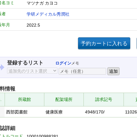
者名ヨミ
マツナガ カヨコ
版者
学研メディカル秀潤社
版年月
2022.5
登録するリスト
ログイン
メモ
料情報
.
所蔵館
配架場所
請求記号
西部図書館
健康医療
4948/170/
1102
誌詳細
イトルコード
1000100988281