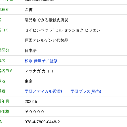
誌種別
図書
名
製品別でみる接触皮膚炎
名ヨミ
セイヒンベツ デ ミル セッショク ヒフエン
原因アレルゲンと代替品
語区分
日本語
者名
松永 佳世子／監修
者名ヨミ
マツナガ カヨコ
版地
東京
版者
学研メディカル秀潤社
学研プラス(発売)
版年月
2022.5
体価格
￥９０００
BN
978-4-7809-0448-2