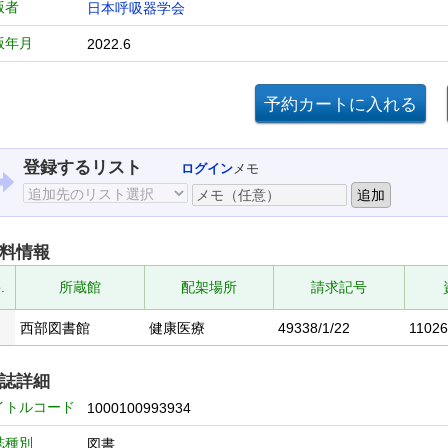
版者
日本呼吸器学会
版年月
2022.6
登録するリスト
ログイン
メモ
料情報
.
所蔵館
配架場所
請求記号
西部図書館
健康医療
49338/1/22
1102
誌詳細
イトルコード
1000100993934
誌種別
図書