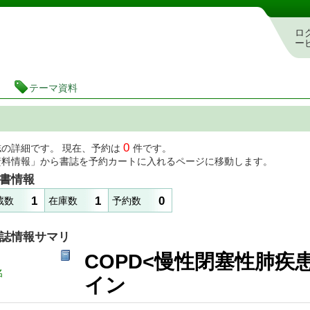
図書館 蔵書検索・予約システム
ロ
ー
テーマ資料
0
誌の詳細です。 現在、予約は
件です。
資料情報」から書誌を予約カートに入れるページに移動します。
書情報
1
1
0
蔵数
在庫数
予約数
誌情報サマリ
COPD<慢性閉塞性肺
名
イン