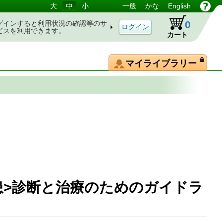
大
中
小
一般
かな
English
0
グインすると利用状況の確認等のサ
ビスを利用できます。
カート
マイライブラリー
疾患>診断と治療のためのガイドラ