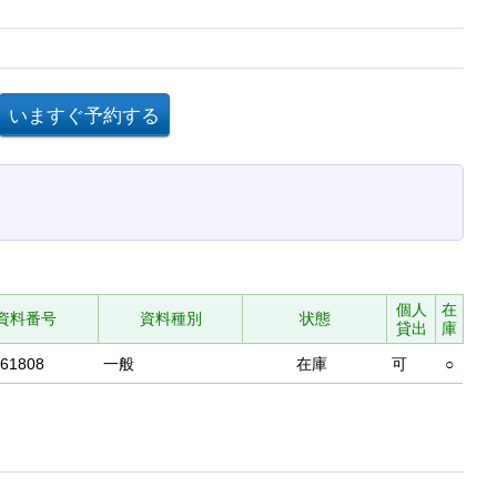
個人
在
資料番号
資料種別
状態
貸出
庫
661808
一般
在庫
可
○