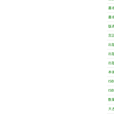
書
書
版
言
出
出
出
本
IS
IS
数
大