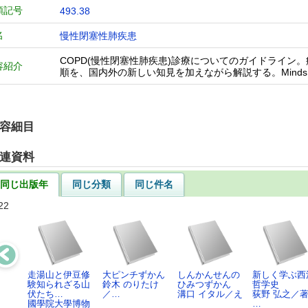
類記号
493.38
名
慢性閉塞性肺疾患
COPD(慢性閉塞性肺疾患)診療についてのガイドライ
容紹介
順を、国内外の新しい知見を加えながら解説する。Mind
容細目
連資料
同じ出版年
同じ分類
同じ件名
22
走湯山と伊豆修
大ピンチずかん
しんかんせんの
新しく学ぶ西
験知られざる山
鈴木 のりたけ
ひみつずかん
哲学史
伏たち…
／…
溝口 イタル／え
荻野 弘之／著
國學院大學博物
…