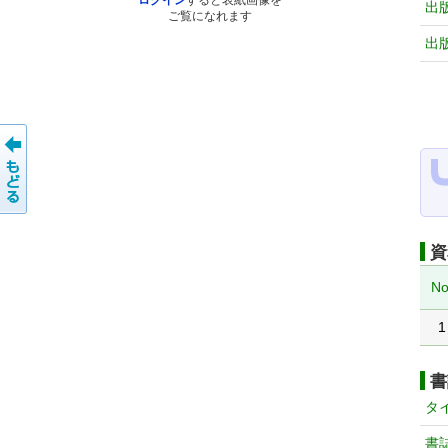
ログイン
すると表紙画像を
出
ご覧になれます
出
資
No
1
書
タ
書