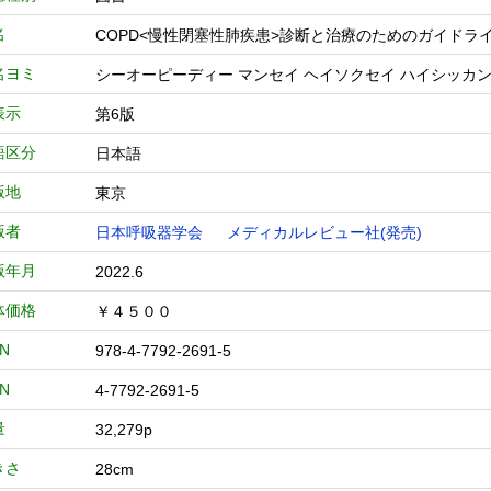
名
COPD<慢性閉塞性肺疾患>診断と治療のためのガイド
名ヨミ
シーオーピーディー マンセイ ヘイソクセイ ハイシッカン 
表示
第6版
語区分
日本語
版地
東京
版者
日本呼吸器学会
メディカルレビュー社(発売)
版年月
2022.6
体価格
￥４５００
BN
978-4-7792-2691-5
BN
4-7792-2691-5
量
32,279p
きさ
28cm