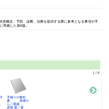
ン。疾患概念、予防、診断、治療を提供する際に参考となる事項や手
sに準拠した第6版。
1
/
8
洋
手織りの教科
マンション標準
パンどろぼう お
教室マルトリー
書 ： 基礎か
管理規約の解説
にぎりぼうやの
トメント
,
ら二重織…
渡辺 晋／著,
たび…
川上 康則／著
彦根 愛／著
久…
柴田 ケイコ／作