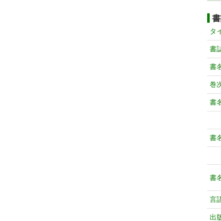
書
タ
書
書
巻次
書
書
書
言
出