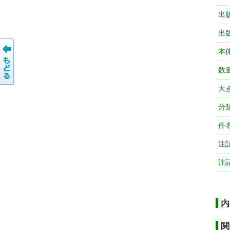
出
出
本
数
大
分
件
注
注
内
関