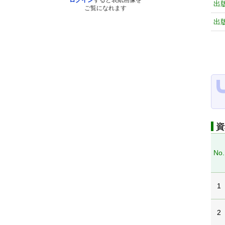
ログイン
すると表紙画像を
出
ご覧になれます
出
資
No.
1
2