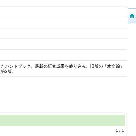
したハンドブック。最新の研究成果を盛り込み、旧版の「水文編」
第2版。
1
/
1