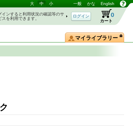
大
中
小
一般
かな
English
0
グインすると利用状況の確認等のサ
ビスを利用できます。
カート
マイライブラリー
ック