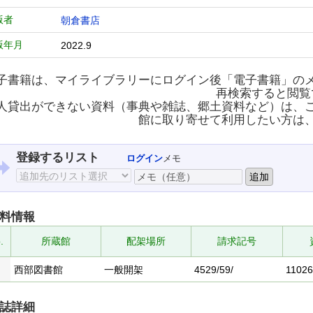
版者
朝倉書店
版年月
2022.9
子書籍は、マイライブラリーにログイン後「電子書籍」の
再検索すると閲覧
人貸出ができない資料（事典や雑誌、郷土資料など）は、
館に取り寄せて利用したい方は
登録するリスト
ログイン
メモ
料情報
.
所蔵館
配架場所
請求記号
西部図書館
一般開架
4529/59/
1102
誌詳細