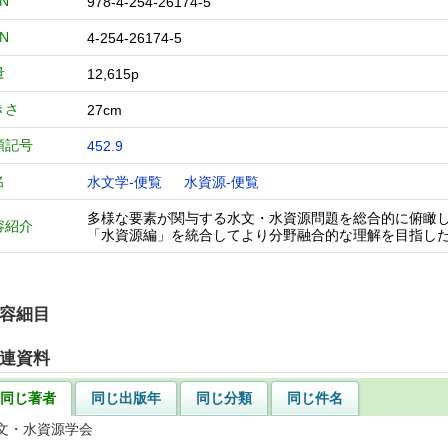
BN
978-4-254-26174-5
BN
4-254-26174-5
量
12,615p
きさ
27cm
類記号
452.9
名
水文学-便覧
水資源-便覧
多様な要素が関与する水文・水資源問題を総合的に俯瞰
容紹介
「水資源編」を統合してより分野融合的な理解を目指した
容細目
連資料
同じ著者
同じ出版年
同じ分類
同じ件名
文・水資源学会