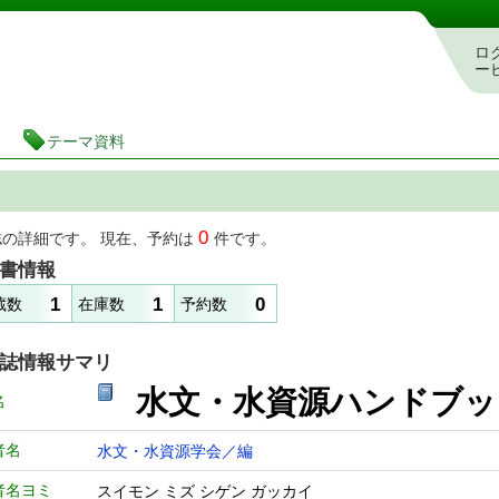
図書館 蔵書検索・予約システム
ロ
ー
テーマ資料
0
誌の詳細です。 現在、予約は
件です。
書情報
1
1
0
蔵数
在庫数
予約数
誌情報サマリ
水文・水資源ハンドブ
名
者名
水文・水資源学会／編
者名ヨミ
スイモン ミズ シゲン ガッカイ