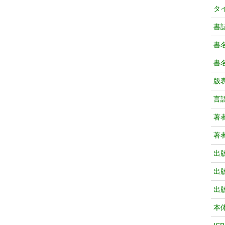
タ
書
書
書
版
言
著
著
出
出
出
本