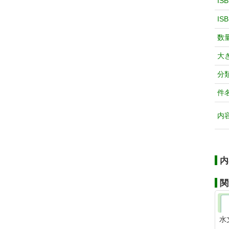
IS
IS
数
大
分
件
内
内
関
水