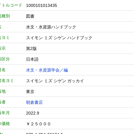
イトルコード
1000101013435
誌種別
図書
名
水文・水資源ハンドブック
名ヨミ
スイモン ミズ シゲン ハンドブック
表示
第2版
語区分
日本語
者名
水文・水資源学会／編
者名ヨミ
スイモン ミズ シゲン ガッカイ
版地
東京
版者
朝倉書店
版年月
2022.9
体価格
￥２５０００