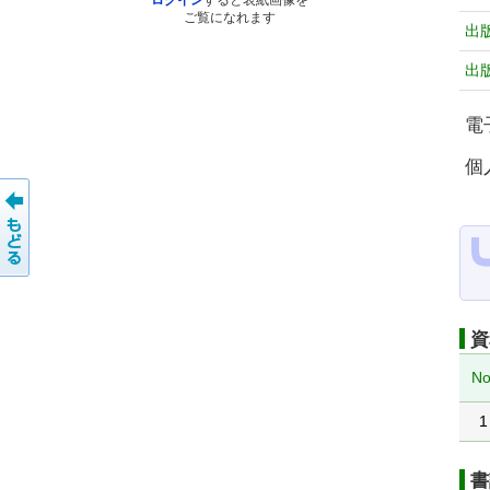
ログイン
すると表紙画像を
ご覧になれます
出
出
電
個
資
No
1
書