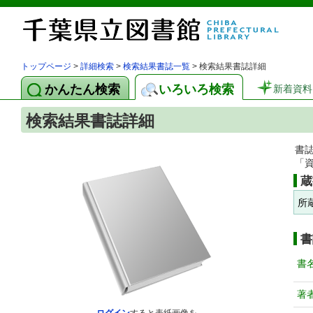
トップページ
>
詳細検索
>
検索結果書誌一覧
> 検索結果書誌詳細
かんたん検索
いろいろ検索
新着資料
検索結果書誌詳細
書
「
蔵
所
書
書
著