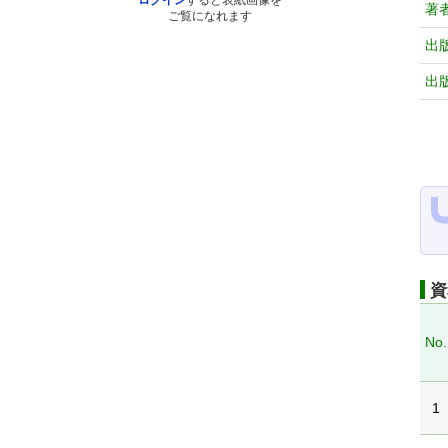
ログイン
すると表紙画像を
著
ご覧になれます
出
出
資
No.
1