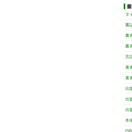
書
タ
書
書
書
言
著
著
出
出
出
本
IS