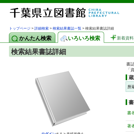
トップページ
>
詳細検索
>
検索結果書誌一覧
> 検索結果書誌詳細
かんたん検索
いろいろ検索
新着資料
検索結果書誌詳細
書
「
蔵
所
書
書
著