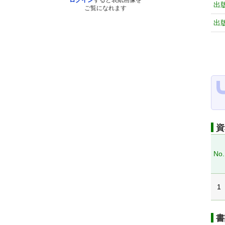
ログイン
すると表紙画像を
出
ご覧になれます
出
資
No.
1
書