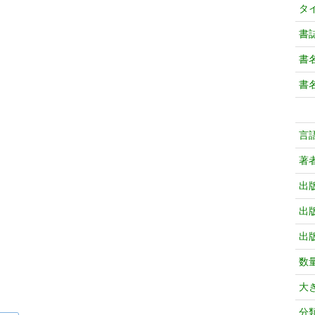
タ
書
書
書
言
著
出
出
出
数
大
分