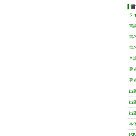
書
タ
書
書
書
言
著
著
出
出
出
本
IS