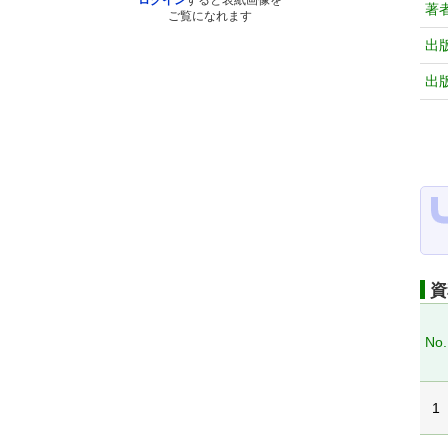
ログイン
すると表紙画像を
著
ご覧になれます
出
出
資
No.
1