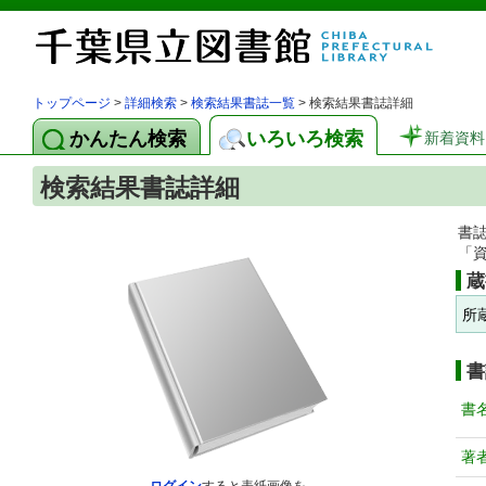
トップページ
>
詳細検索
>
検索結果書誌一覧
> 検索結果書誌詳細
かんたん検索
いろいろ検索
新着資料
検索結果書誌詳細
書
「
蔵
所
書
書
著