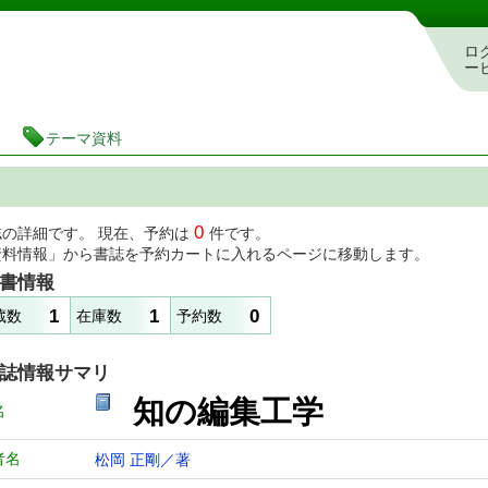
図書館 蔵書検索・予約システム
ロ
ー
テーマ資料
0
誌の詳細です。 現在、予約は
件です。
資料情報」から書誌を予約カートに入れるページに移動します。
書情報
1
1
0
蔵数
在庫数
予約数
誌情報サマリ
知の編集工学
名
者名
松岡 正剛／著