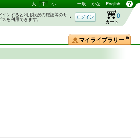
大
中
小
一般
かな
English
0
グインすると利用状況の確認等のサ
ビスを利用できます。
カート
マイライブラリー