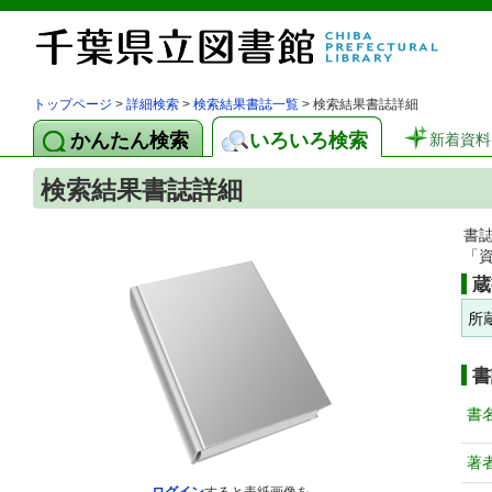
トップページ
>
詳細検索
>
検索結果書誌一覧
> 検索結果書誌詳細
かんたん検索
いろいろ検索
新着資料
検索結果書誌詳細
書
「
蔵
所
書
書
著