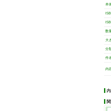
本
IS
IS
数
大
分
件
内
内
関