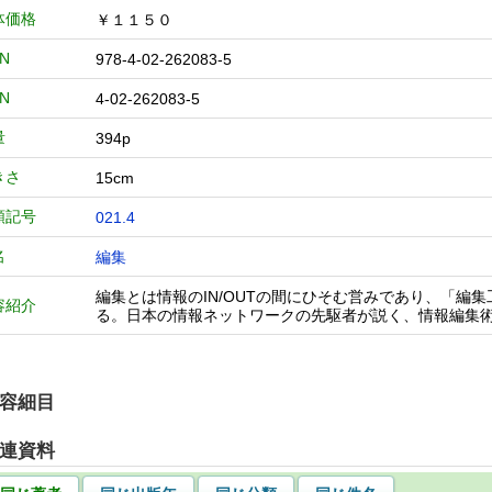
体価格
￥１１５０
BN
978-4-02-262083-5
BN
4-02-262083-5
量
394p
きさ
15cm
類記号
021.4
名
編集
編集とは情報のIN/OUTの間にひそむ営みであり、「編
容紹介
る。日本の情報ネットワークの先駆者が説く、情報編集術
容細目
連資料