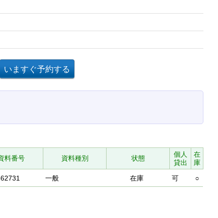
個人
在
資料番号
資料種別
状態
貸出
庫
862731
一般
在庫
可
○