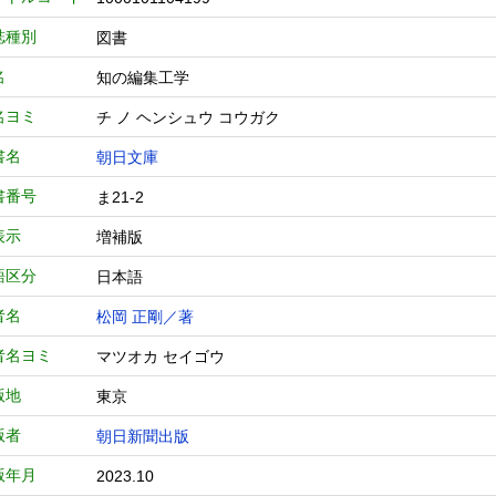
誌種別
図書
名
知の編集工学
名ヨミ
チ ノ ヘンシュウ コウガク
書名
朝日文庫
書番号
ま21-2
表示
増補版
語区分
日本語
者名
松岡 正剛／著
者名ヨミ
マツオカ セイゴウ
版地
東京
版者
朝日新聞出版
版年月
2023.10