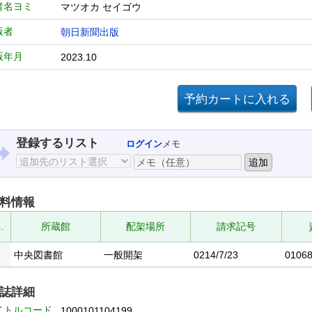
者名ヨミ
マツオカ セイゴウ
版者
朝日新聞出版
版年月
2023.10
登録するリスト
ログイン
メモ
料情報
.
所蔵館
配架場所
請求記号
中央図書館
一般開架
0214/7/23
0106
誌詳細
イトルコード
1000101104199