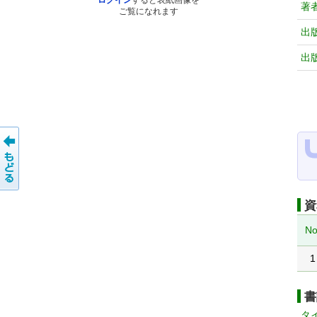
ログイン
すると表紙画像を
著
ご覧になれます
出
出
資
No
1
書
タ