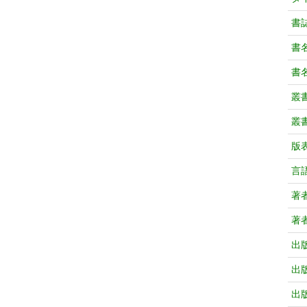
書
書
書
叢
叢
版
言
著
著
出
出
出