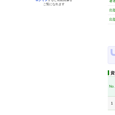
ログイン
すると表紙画像を
著
ご覧になれます
出
出
資
No.
1