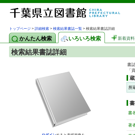
トップページ
>
詳細検索
>
検索結果書誌一覧
> 検索結果書誌詳細
かんたん検索
いろいろ検索
新着資料
検索結果書誌詳細
書
「
蔵
所
書
書
著