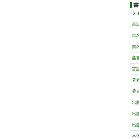
書
タ
書
書
書
叢
言
著
著
出
出
出
本