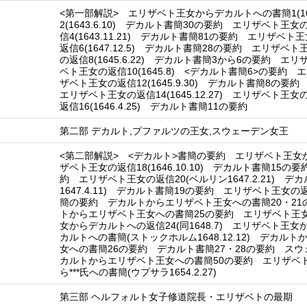
<第一部解説> エリザベト王女からデカルトへの書簡1(16
2(1643.6.10) デカルト書簡30の要約 エリザベト王女
信4(1643.11.21) デカルト書簡81の要約 エリザベト
返信6(1647.12.5) デカルト書簡28の要約 エリザベト
の返信8(1645.6.22) デカルト書簡3から6の要約 エリ
ベト王女の返信10(1645.8) <デカルト書簡6>の要約 エ
ザベト王女の返信12(1645.9.30) デカルト書簡8の要約
エリザベト王女の返信14(1645.12.27) エリザベト王女
返信16(1646.4.25) デカルト書簡11の要約
第二部 デカルト,プファルツの王女,スウェーデン女王
<第二部解説> <デカルト>書簡の要約 エリザベト王女から
ザベト王女の返信18(1646.10.10) デカルト書簡15の要
約 エリザベト王女の返信20(ベルリン1647.2.21) 
1647.4.11) デカルト書簡19の要約 エリザベト王女
簡の要約 デカルトからエリザベト王女への書簡20・21
トからエリザベト王女への書簡25の要約 エリザベト王女から
女からデカルトへの返信24(同1648.7) エリザベト王女か
カルトへの書簡(ストックホルム1648.12.12) デ
女への書簡26の要約 デカルト書簡27・28の要約 ス
カルトからエリザベト王女への書簡50の要約 エリザベト王女
ら***氏への書簡(ウプサラ1654.2.27)
第三部 ヘルフォルト女子修道院長・エリザベトの最期