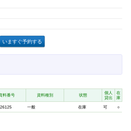
個人
在
資料番号
資料種別
状態
貸出
庫
726125
一般
在庫
可
○