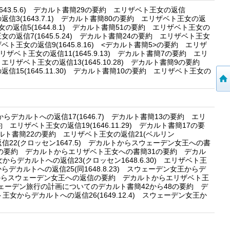
43.5.6) デカルト書簡29の要約 エリザベト王女の返信
の返信3(1643.7.1) デカルト書簡80の要約 エリザベト王女の返
王女の返信5(1644.8.1) デカルト書簡51の要約 エリザベト王女の
王女の返信7(1645.5.24) デカルト書簡24の要約 エリザベト王女
ザベト王女の返信9(1645.8.16) <デカルト書簡5>の要約 エリザ
リザベト王女の返信11(1645.9.13) デカルト書簡7の要約 エリ
 エリザベト王女の返信13(1645.10.28) デカルト書簡9の要約
の返信15(1645.11.30) デカルト書簡10の要約 エリザベト王女の
デカルトへの返信17(1646.7) デカルト書簡13の要約 エリ
約 エリザベト王女の返信19(1646.11.29) デカルト書簡17の要
デカルト書簡22の要約 エリザベト王女の返信21(ベルリン
の返信22(クロッセン1647.5) デカルトからスウェーデン女王への書
の要約 デカルトからエリザベト王女への書簡31の要約 デカル
デカルトへの返信23(クロッセン1648.6.30) エリザベト王
らデカルトへの返信25(同1648.8.23) スウェーデン女王からデ
カルトからスウェーデン女王への返信の要約 デカルトからエリザベト王
ウェーデン旅行の計画についてのデカルト書簡42から48の要約 デ
からデカルトへの返信26(1649.12.4) スウェーデン女王か