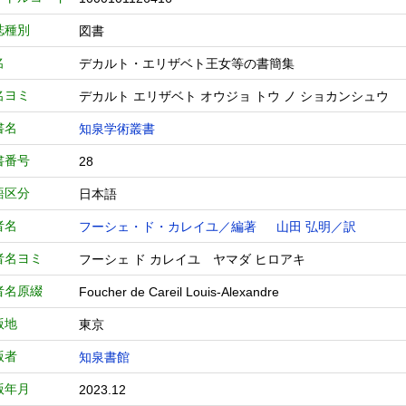
誌種別
図書
名
デカルト・エリザベト王女等の書簡集
名ヨミ
デカルト エリザベト オウジョ トウ ノ ショカンシュウ
書名
知泉学術叢書
書番号
28
語区分
日本語
者名
フーシェ・ド・カレイユ／編著
山田 弘明／訳
者名ヨミ
フーシェ ド カレイユ ヤマダ ヒロアキ
者名原綴
Foucher de Careil Louis‐Alexandre
版地
東京
版者
知泉書館
版年月
2023.12