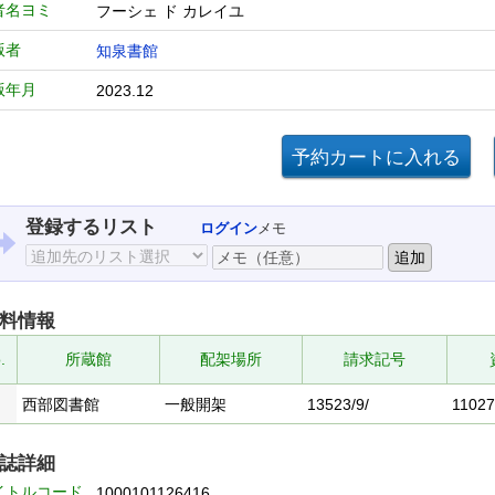
者名ヨミ
フーシェ ド カレイユ
版者
知泉書館
版年月
2023.12
登録するリスト
ログイン
メモ
料情報
.
所蔵館
配架場所
請求記号
西部図書館
一般開架
13523/9/
1102
誌詳細
イトルコード
1000101126416