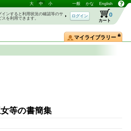
大
中
小
一般
かな
English
0
グインすると利用状況の確認等のサ
ビスを利用できます。
カート
マイライブラリー
王女等の書簡集