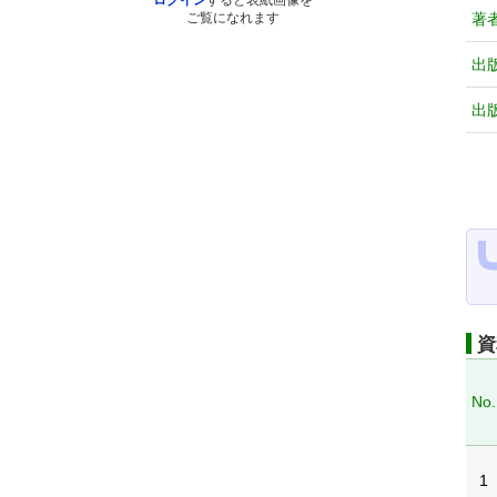
ログイン
すると表紙画像を
著
ご覧になれます
出
出
資
No.
1