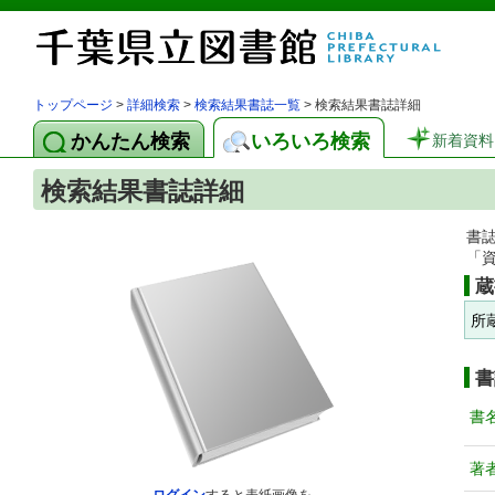
トップページ
>
詳細検索
>
検索結果書誌一覧
> 検索結果書誌詳細
かんたん検索
いろいろ検索
新着資料
検索結果書誌詳細
書
「
蔵
所
書
書
著