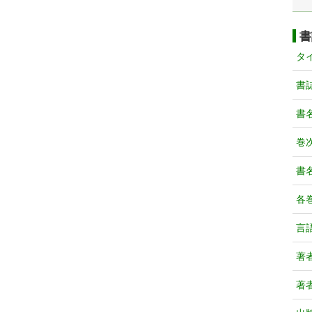
書
タ
書
書
巻次
書
各
言
著
著