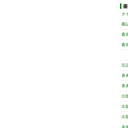
書
タ
書
書
書
言
著
著
出
出
出
本