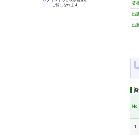
ログイン
すると表紙画像を
著
ご覧になれます
出
出
資
No.
1