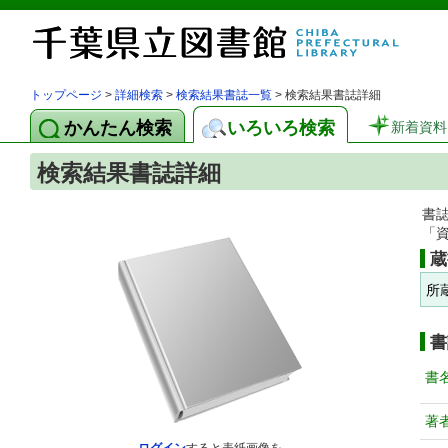
トップページ
>
詳細検索
>
検索結果書誌一覧
> 検索結果書誌詳細
かんたん検索
いろいろ検索
新着資料
検索結果書誌詳細
書
「
蔵
所
書
書
著