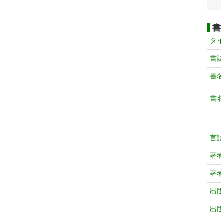
書
タ
書
書
書
言
著
著
出
出