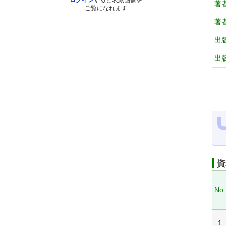
ログイン
すると表紙画像を
著
ご覧になれます
著
出
出
資
No.
1