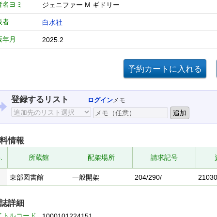
者名ヨミ
ジェニファー M ギドリー
版者
白水社
版年月
2025.2
登録するリスト
ログイン
メモ
料情報
.
所蔵館
配架場所
請求記号
東部図書館
一般開架
204/290/
2103
誌詳細
イトルコード
1000101224151