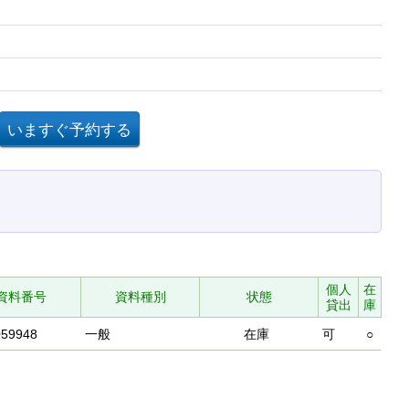
個人
在
資料番号
資料種別
状態
貸出
庫
059948
一般
在庫
可
○