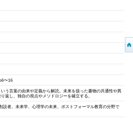
6〜16
という言葉の由来や定義から解読。未来を扱った書物の共通性や異
繰り返し、独自の視点やメソドロジーを確立する。
ucation創設者。未来学、心理学の未来、ポストフォーマル教育の分野で