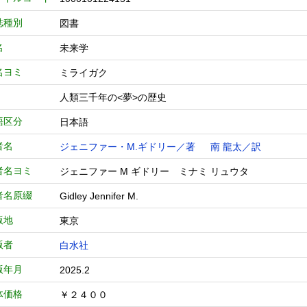
誌種別
図書
名
未来学
名ヨミ
ミライガク
人類三千年の<夢>の歴史
語区分
日本語
者名
ジェニファー・M.ギドリー／著
南 龍太／訳
者名ヨミ
ジェニファー M ギドリー ミナミ リュウタ
者名原綴
Gidley Jennifer M.
版地
東京
版者
白水社
版年月
2025.2
体価格
￥２４００