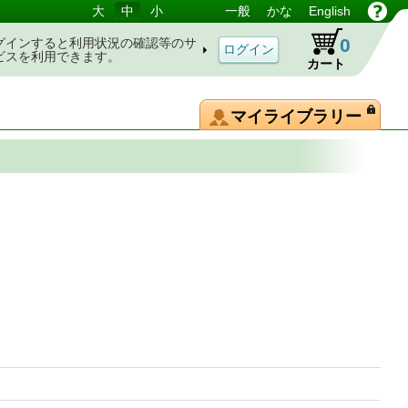
大
中
小
一般
かな
English
0
グインすると利用状況の確認等のサ
ビスを利用できます。
カート
マイライブラリー