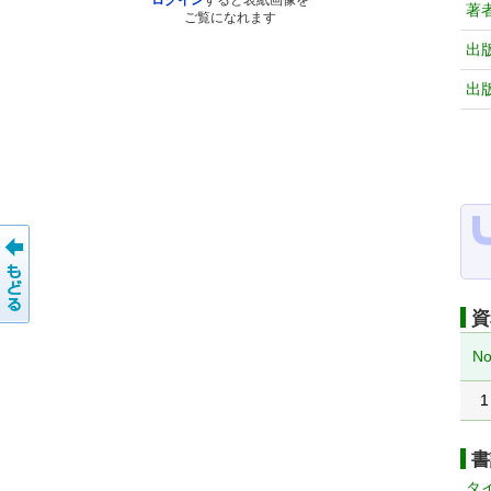
ログイン
すると表紙画像を
著
ご覧になれます
出
出
資
No
1
書
タ