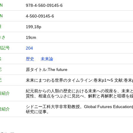
BN
978-4-560-09145-6
BN
4-560-09145-6
量
199,18p
きさ
19cm
類記号
204
名
歴史
未来論
記
原タイトル:The future
記
未来にまつわる世界のタイムライン:巻末p1〜5 文献:巻末p
紀元前からの人類の歴史における未来への視座を、未来
容紹介
質性、相違点をつぶさに見比べ、解釈と再解釈と咀嚼を
シドニー工科大学非常勤教授。Global Futures Ed
者紹介
研究に従事。