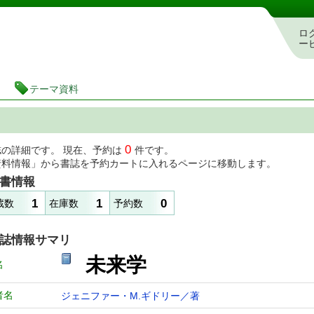
図書館 蔵書検索・予約システム
ロ
ー
テーマ資料
0
誌の詳細です。 現在、予約は
件です。
資料情報」から書誌を予約カートに入れるページに移動します。
書情報
1
1
0
蔵数
在庫数
予約数
誌情報サマリ
未来学
名
者名
ジェニファー・M.ギドリー／著