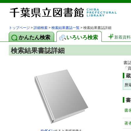
トップページ
>
詳細検索
>
検索結果書誌一覧
> 検索結果書誌詳細
かんたん検索
いろいろ検索
新着資料
検索結果書誌詳細
書
「
蔵
所
書
書
著