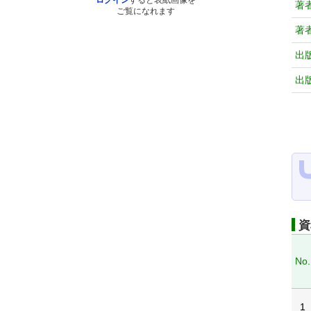
ログイン
すると表紙画像を
著
ご覧になれます
著
出
出
資
No.
1