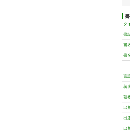
書
タ
書
書
書
言
著
著
出
出
出