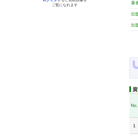
ログイン
すると表紙画像を
著
ご覧になれます
出
出
資
No.
1