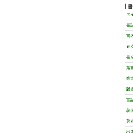
書
タ
書
書
巻次
書
叢
叢
版
言
著
著
出