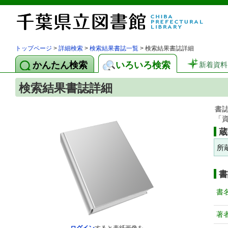
トップページ
>
詳細検索
>
検索結果書誌一覧
> 検索結果書誌詳細
かんたん検索
いろいろ検索
新着資料
検索結果書誌詳細
書
「
蔵
所
書
書
著