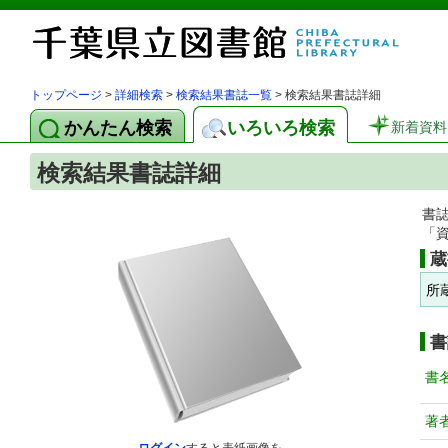
トップページ
>
詳細検索
>
検索結果書誌一覧
> 検索結果書誌詳細
かんたん検索
いろいろ検索
新着資料
検索結果書誌詳細
書
「
蔵
所
書
書
著