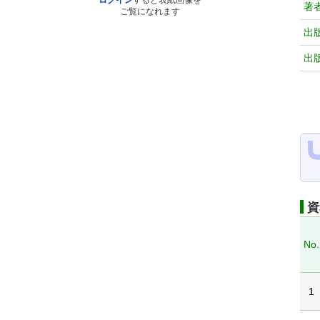
ログイン
すると表紙画像を
著
ご覧になれます
出
出
資
No.
1