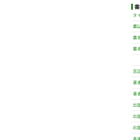
書
タ
書
書
書
言
著
著
出
出
出
本