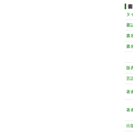
書
タ
書
書
書
版
言
著
著
出