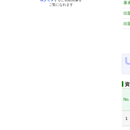
ログイン
すると表紙画像を
著
ご覧になれます
出
出
資
No.
1