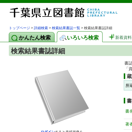
トップページ
>
詳細検索
>
検索結果書誌一覧
> 検索結果書誌詳細
かんたん検索
いろいろ検索
新着資料
検索結果書誌詳細
書
「
蔵
所
書
書
著