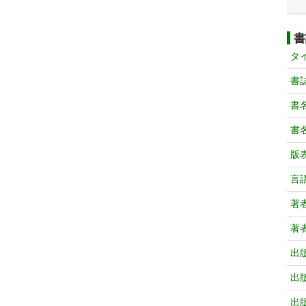
書
タ
書
書
書
版
言
著
著
出
出
出