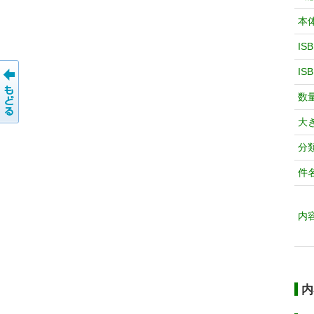
本
IS
IS
数
大
分
件
内
内