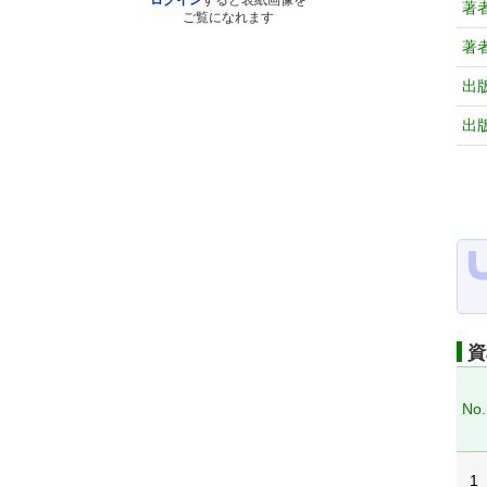
ログイン
すると表紙画像を
著
ご覧になれます
著
出
出
資
No.
1