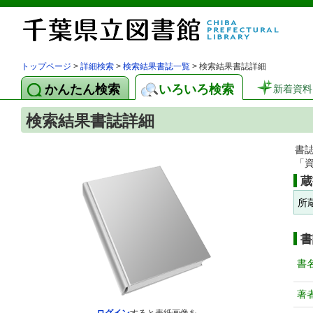
トップページ
>
詳細検索
>
検索結果書誌一覧
> 検索結果書誌詳細
かんたん検索
いろいろ検索
新着資料
検索結果書誌詳細
書
「
蔵
所
書
書
著