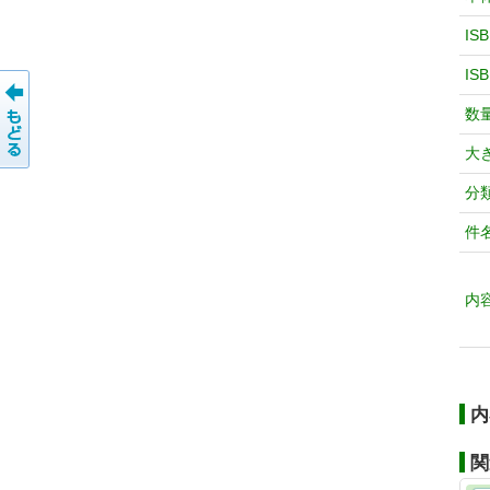
IS
IS
数
大
分
件
内
内
関