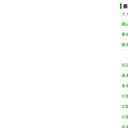
書
タ
書
書
書
言
著
著
出
出
出
本