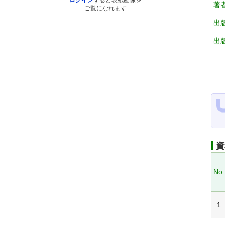
ログイン
すると表紙画像を
著
ご覧になれます
出
出
資
No.
1