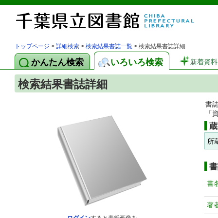
トップページ
>
詳細検索
>
検索結果書誌一覧
> 検索結果書誌詳細
かんたん検索
いろいろ検索
新着資料
検索結果書誌詳細
書
「
蔵
所
書
書
著