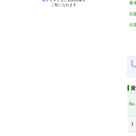
ログイン
すると表紙画像を
著
ご覧になれます
出
出
資
No.
1