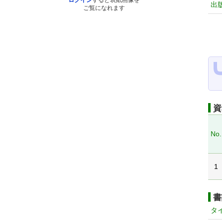
ログイン
すると表紙画像を
出
ご覧になれます
資
No.
1
書
タ