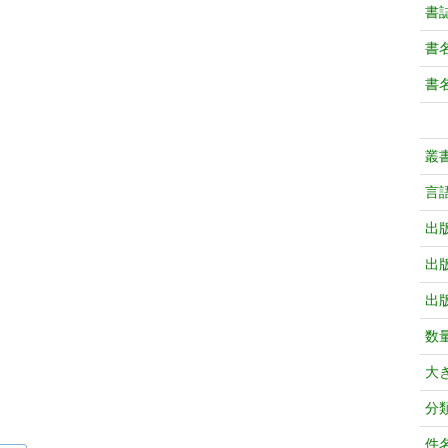
書
書
書
叢
言
出
出
出
数
大
分
件