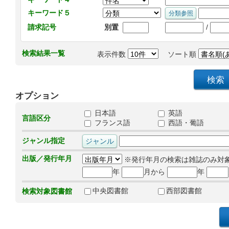
キーワード５
/
請求記号
別置
検索結果一覧
表示件数
ソート順
オプション
日本語
英語
言語区分
フランス語
西語・葡語
ジャンル指定
出版／発行年月
※発行年月の検索は雑誌のみ対
年
月から
年
中央図書館
西部図書館
検索対象図書館