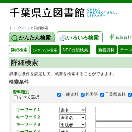
トップページ
> 詳細検索
かんたん検索
いろいろ検索
新着資料
詳細検索
ジャンル検索
NDC分類検索
新着資料
テー
詳細検索
詳細な条件を設定して、蔵書を検索することができます。
検索条件
資料種別
一般資料
外国語
千葉県資料
すべて選択
キーワード１
キーワード２
キーワード３
キーワード４