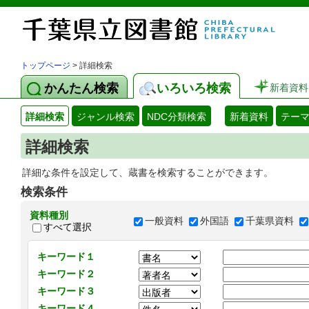
トップページ
> 詳細検索
かんたん検索
いろいろ検索
新着資料
詳細検索
ジャンル検索
NDC分類検索
新着資料
テー
詳細検索
詳細な条件を設定して、蔵書を検索することができます。
検索条件
資料種別
一般資料
外国語
千葉県資料
すべて選択
キーワード１
キーワード２
キーワード３
キーワード４