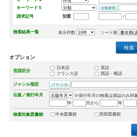
キーワード５
/
請求記号
別置
検索結果一覧
表示件数
ソート順
オプション
日本語
英語
言語区分
フランス語
西語・葡語
ジャンル指定
出版／発行年月
※発行年月の検索は雑誌のみ対
年
月から
年
中央図書館
西部図書館
検索対象図書館