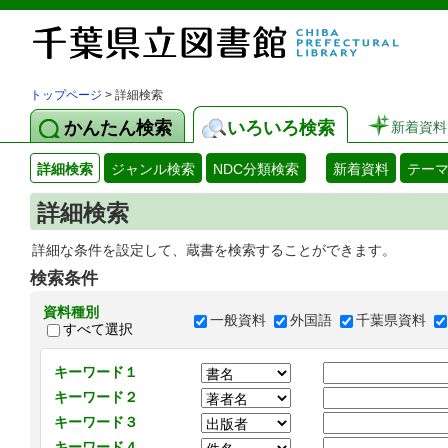
トップページ
> 詳細検索
かんたん検索
いろいろ検索
新着資料
詳細検索
ジャンル検索
NDC分類検索
新着資料
テー
詳細検索
詳細な条件を設定して、蔵書を検索することができます。
検索条件
資料種別
一般資料
外国語
千葉県資料
すべて選択
キーワード１
キーワード２
キーワード３
キーワード４