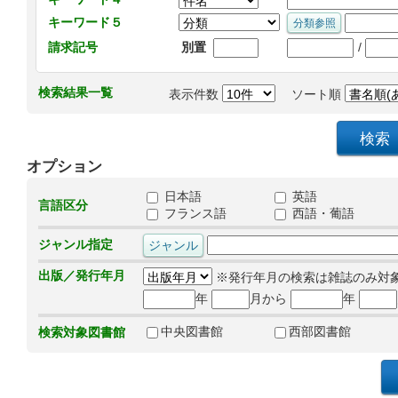
キーワード５
/
請求記号
別置
検索結果一覧
表示件数
ソート順
オプション
日本語
英語
言語区分
フランス語
西語・葡語
ジャンル指定
出版／発行年月
※発行年月の検索は雑誌のみ対
年
月から
年
中央図書館
西部図書館
検索対象図書館