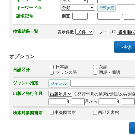
キーワード５
/
請求記号
別置
検索結果一覧
表示件数
ソート順
オプション
日本語
英語
言語区分
フランス語
西語・葡語
ジャンル指定
出版／発行年月
※発行年月の検索は雑誌のみ対
年
月から
年
中央図書館
西部図書館
検索対象図書館