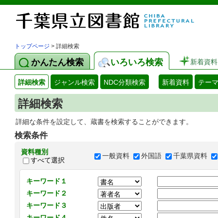
トップページ
> 詳細検索
かんたん検索
いろいろ検索
新着資料
詳細検索
ジャンル検索
NDC分類検索
新着資料
テー
詳細検索
詳細な条件を設定して、蔵書を検索することができます。
検索条件
資料種別
一般資料
外国語
千葉県資料
すべて選択
キーワード１
キーワード２
キーワード３
キーワード４