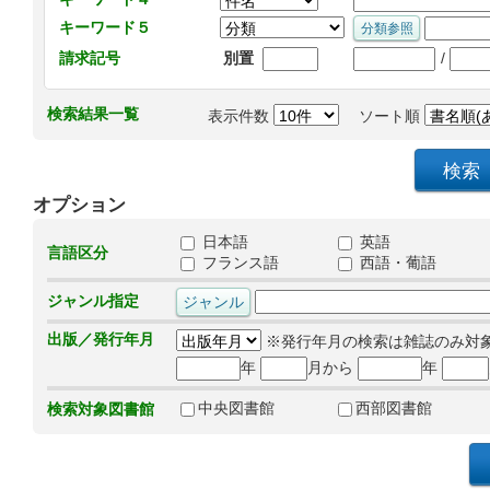
キーワード５
/
請求記号
別置
検索結果一覧
表示件数
ソート順
オプション
日本語
英語
言語区分
フランス語
西語・葡語
ジャンル指定
出版／発行年月
※発行年月の検索は雑誌のみ対
年
月から
年
中央図書館
西部図書館
検索対象図書館