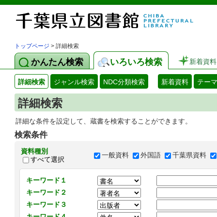
トップページ
> 詳細検索
かんたん検索
いろいろ検索
新着資料
詳細検索
ジャンル検索
NDC分類検索
新着資料
テー
詳細検索
詳細な条件を設定して、蔵書を検索することができます。
検索条件
資料種別
一般資料
外国語
千葉県資料
すべて選択
キーワード１
キーワード２
キーワード３
キーワード４