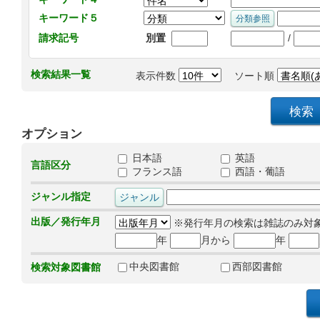
キーワード５
/
請求記号
別置
検索結果一覧
表示件数
ソート順
オプション
日本語
英語
言語区分
フランス語
西語・葡語
ジャンル指定
出版／発行年月
※発行年月の検索は雑誌のみ対
年
月から
年
中央図書館
西部図書館
検索対象図書館