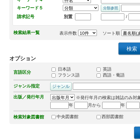
キーワード５
/
請求記号
別置
検索結果一覧
表示件数
ソート順
オプション
日本語
英語
言語区分
フランス語
西語・葡語
ジャンル指定
出版／発行年月
※発行年月の検索は雑誌のみ対
年
月から
年
中央図書館
西部図書館
検索対象図書館