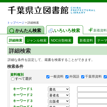
トップページ
> 詳細検索
かんたん検索
いろいろ検索
新着資料
詳細検索
ジャンル検索
NDC分類検索
新着資料
テー
詳細検索
詳細な条件を設定して、蔵書を検索することができます。
検索条件
資料種別
一般資料
外国語
千葉県資料
すべて選択
キーワード１
キーワード２
キーワード３
キーワード４