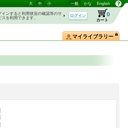
大
中
小
一般
かな
English
0
グインすると利用状況の確認等のサ
ビスを利用できます。
カート
マイライブラリー