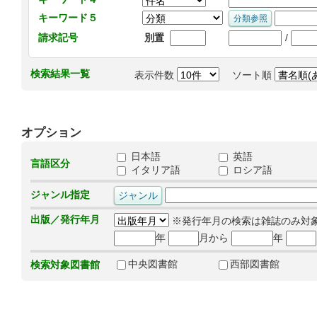
キーワード５
/
請求記号
別置
検索結果一覧
表示件数
ソート順
オプション
日本語
英語
言語区分
イタリア語
ロシア語
ジャンル指定
出版／発行年月
※発行年月の検索は雑誌のみ対
年
月から
年
中央図書館
西部図書館
検索対象図書館