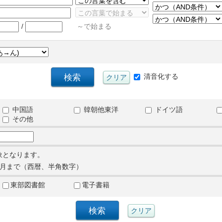
/
～で始まる
清音化する
中国語
韓朝他東洋
ドイツ語
その他
象となります。
月まで（西暦、半角数字）
東部図書館
電子書籍