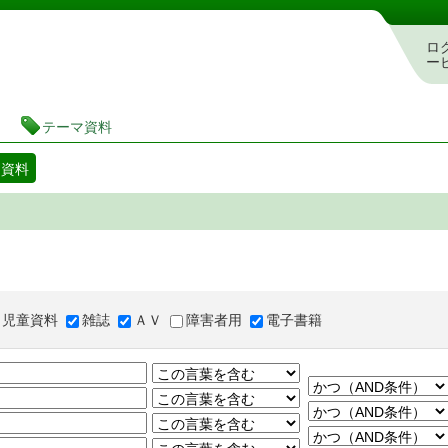
図書館 蔵書検索・予約システム
ロ
ー
テーマ資料
マ資料
児童資料
雑誌
ＡＶ
障害者用
電子書籍