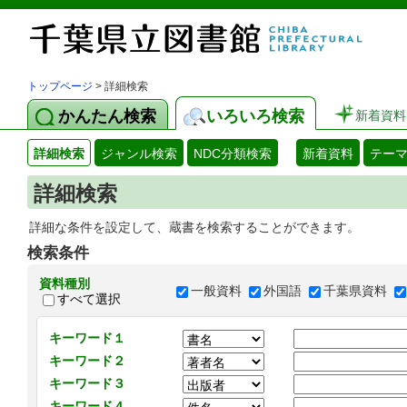
トップページ
> 詳細検索
かんたん検索
いろいろ検索
新着資料
詳細検索
ジャンル検索
NDC分類検索
新着資料
テー
詳細検索
詳細な条件を設定して、蔵書を検索することができます。
検索条件
資料種別
一般資料
外国語
千葉県資料
すべて選択
キーワード１
キーワード２
キーワード３
キーワード４