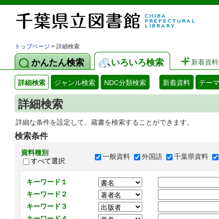
トップページ
> 詳細検索
かんたん検索
いろいろ検索
新着資料
詳細検索
ジャンル検索
NDC分類検索
新着資料
テー
詳細検索
詳細な条件を設定して、蔵書を検索することができます。
検索条件
資料種別
一般資料
外国語
千葉県資料
すべて選択
キーワード１
キーワード２
キーワード３
キーワード４