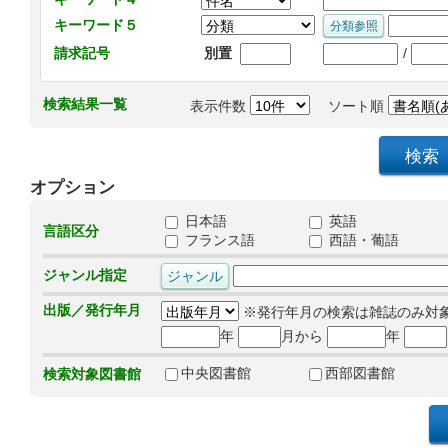
キーワード５
/
請求記号
別置
検索結果一覧
表示件数
ソート順
オプション
日本語
英語
言語区分
フランス語
西語・葡語
ジャンル指定
出版／発行年月
※発行年月の検索は雑誌のみ対
年
月から
年
中央図書館
西部図書館
検索対象図書館