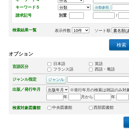
キーワード５
/
請求記号
別置
検索結果一覧
表示件数
ソート順
オプション
日本語
英語
言語区分
フランス語
西語・葡語
ジャンル指定
出版／発行年月
※発行年月の検索は雑誌のみ対
年
月から
年
中央図書館
西部図書館
検索対象図書館