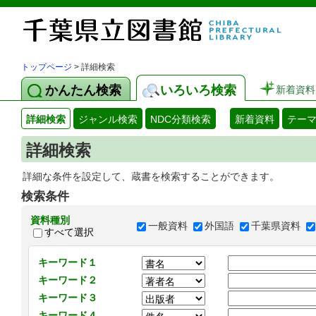
トップページ
> 詳細検索
かんたん検索
いろいろ検索
新着資料
詳細検索
ジャンル検索
NDC分類検索
新着資料
テー
詳細検索
詳細な条件を設定して、蔵書を検索することができます。
検索条件
資料種別
一般資料
外国語
千葉県資料
すべて選択
キーワード１
キーワード２
キーワード３
キーワード４