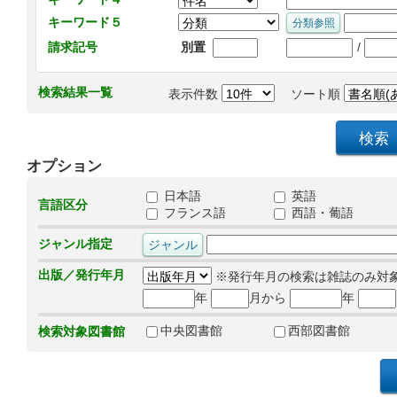
キーワード５
/
請求記号
別置
検索結果一覧
表示件数
ソート順
オプション
日本語
英語
言語区分
フランス語
西語・葡語
ジャンル指定
出版／発行年月
※発行年月の検索は雑誌のみ対
年
月から
年
中央図書館
西部図書館
検索対象図書館