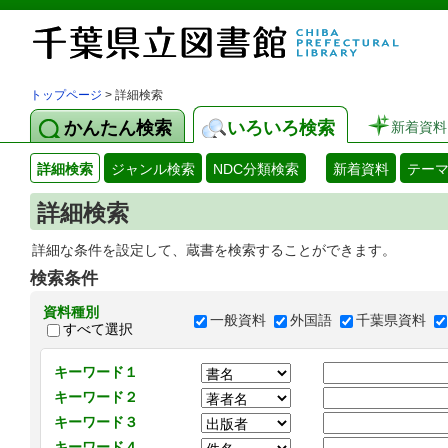
トップページ
> 詳細検索
かんたん検索
いろいろ検索
新着資料
詳細検索
ジャンル検索
NDC分類検索
新着資料
テー
詳細検索
詳細な条件を設定して、蔵書を検索することができます。
検索条件
資料種別
一般資料
外国語
千葉県資料
すべて選択
キーワード１
キーワード２
キーワード３
キーワード４