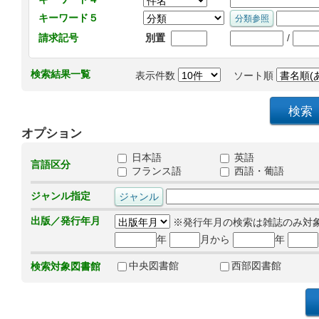
キーワード５
/
請求記号
別置
検索結果一覧
表示件数
ソート順
オプション
日本語
英語
言語区分
フランス語
西語・葡語
ジャンル指定
出版／発行年月
※発行年月の検索は雑誌のみ対
年
月から
年
中央図書館
西部図書館
検索対象図書館