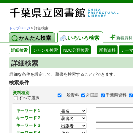
トップページ
> 詳細検索
かんたん検索
いろいろ検索
新着資料
詳細検索
ジャンル検索
NDC分類検索
新着資料
テー
詳細検索
詳細な条件を設定して、蔵書を検索することができます。
検索条件
資料種別
一般資料
外国語
千葉県資料
すべて選択
キーワード１
キーワード２
キーワード３
キーワード４