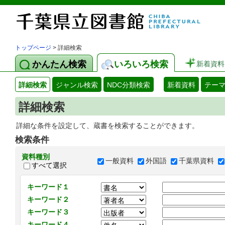
トップページ
> 詳細検索
かんたん検索
いろいろ検索
新着資料
詳細検索
ジャンル検索
NDC分類検索
新着資料
テー
詳細検索
詳細な条件を設定して、蔵書を検索することができます。
検索条件
資料種別
一般資料
外国語
千葉県資料
すべて選択
キーワード１
キーワード２
キーワード３
キーワード４