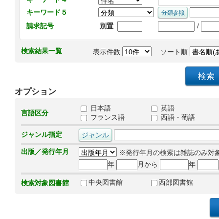
キーワード５
/
請求記号
別置
検索結果一覧
表示件数
ソート順
オプション
日本語
英語
言語区分
フランス語
西語・葡語
ジャンル指定
出版／発行年月
※発行年月の検索は雑誌のみ対
年
月から
年
中央図書館
西部図書館
検索対象図書館