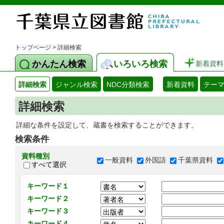
トップページ
> 詳細検索
かんたん検索
いろいろ検索
新着資料
詳細検索
ジャンル検索
NDC分類検索
新着資料
テー
詳細検索
詳細な条件を設定して、蔵書を検索することができます。
検索条件
資料種別
一般資料
外国語
千葉県資料
すべて選択
キーワード１
キーワード２
キーワード３
キーワード４