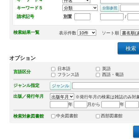
キーワード５
/
請求記号
別置
検索結果一覧
表示件数
ソート順
オプション
日本語
英語
言語区分
フランス語
西語・葡語
ジャンル指定
出版／発行年月
※発行年月の検索は雑誌のみ対
年
月から
年
中央図書館
西部図書館
検索対象図書館