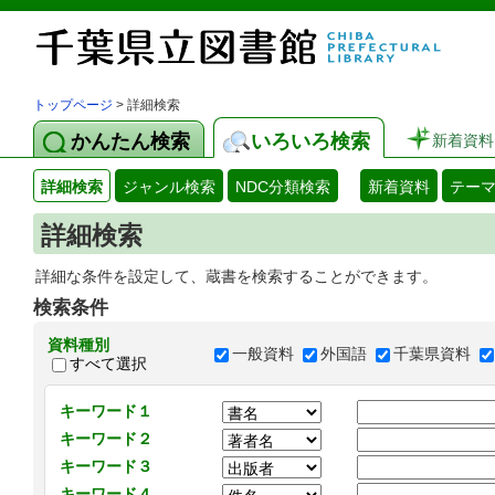
トップページ
> 詳細検索
かんたん検索
いろいろ検索
新着資料
詳細検索
ジャンル検索
NDC分類検索
新着資料
テー
詳細検索
詳細な条件を設定して、蔵書を検索することができます。
検索条件
資料種別
一般資料
外国語
千葉県資料
すべて選択
キーワード１
キーワード２
キーワード３
キーワード４