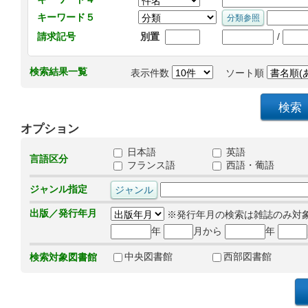
キーワード５
/
請求記号
別置
検索結果一覧
表示件数
ソート順
オプション
日本語
英語
言語区分
フランス語
西語・葡語
ジャンル指定
出版／発行年月
※発行年月の検索は雑誌のみ対
年
月から
年
中央図書館
西部図書館
検索対象図書館