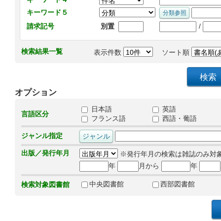
キーワード５
/
請求記号
別置
検索結果一覧
表示件数
ソート順
オプション
日本語
英語
言語区分
フランス語
西語・葡語
ジャンル指定
出版／発行年月
※発行年月の検索は雑誌のみ対
年
月から
年
中央図書館
西部図書館
検索対象図書館