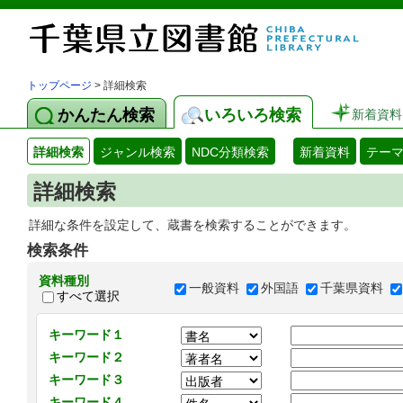
トップページ
> 詳細検索
かんたん検索
いろいろ検索
新着資料
詳細検索
ジャンル検索
NDC分類検索
新着資料
テー
詳細検索
詳細な条件を設定して、蔵書を検索することができます。
検索条件
資料種別
一般資料
外国語
千葉県資料
すべて選択
キーワード１
キーワード２
キーワード３
キーワード４