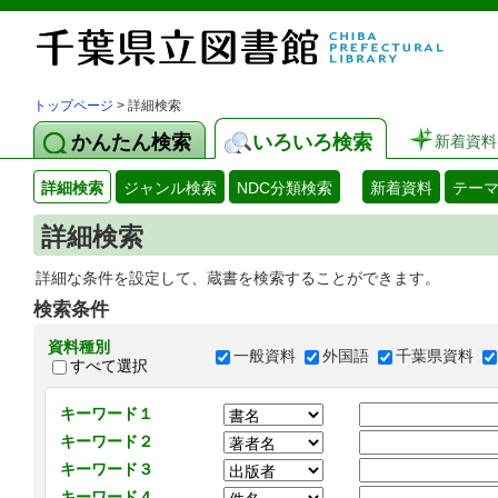
トップページ
> 詳細検索
かんたん検索
いろいろ検索
新着資料
詳細検索
ジャンル検索
NDC分類検索
新着資料
テー
詳細検索
詳細な条件を設定して、蔵書を検索することができます。
検索条件
資料種別
一般資料
外国語
千葉県資料
すべて選択
キーワード１
キーワード２
キーワード３
キーワード４