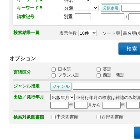
キーワード５
/
請求記号
別置
検索結果一覧
表示件数
ソート順
オプション
日本語
英語
言語区分
フランス語
西語・葡語
ジャンル指定
出版／発行年月
※発行年月の検索は雑誌のみ対
年
月から
年
中央図書館
西部図書館
検索対象図書館