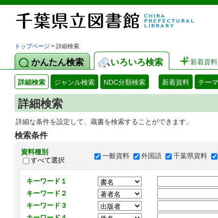
トップページ
> 詳細検索
かんたん検索
いろいろ検索
新着資料
詳細検索
ジャンル検索
NDC分類検索
新着資料
テー
詳細検索
詳細な条件を設定して、蔵書を検索することができます。
検索条件
資料種別
一般資料
外国語
千葉県資料
すべて選択
キーワード１
キーワード２
キーワード３
キーワード４