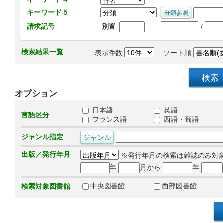
キーワード５
/
請求記号
別置
検索結果一覧
表示件数
ソート順
オプション
日本語
英語
言語区分
フランス語
西語・葡語
ジャンル指定
出版／発行年月
※発行年月の検索は雑誌のみ対
年
月から
年
中央図書館
西部図書館
検索対象図書館