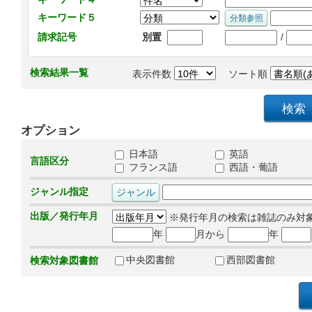
キーワード５
/
請求記号
別置
検索結果一覧
表示件数
ソート順
オプション
日本語
英語
言語区分
フランス語
西語・葡語
ジャンル指定
出版／発行年月
※発行年月の検索は雑誌のみ対
年
月から
年
中央図書館
西部図書館
検索対象図書館