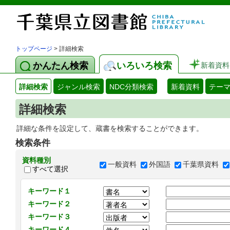
トップページ
> 詳細検索
かんたん検索
いろいろ検索
新着資料
詳細検索
ジャンル検索
NDC分類検索
新着資料
テー
詳細検索
詳細な条件を設定して、蔵書を検索することができます。
検索条件
資料種別
一般資料
外国語
千葉県資料
すべて選択
キーワード１
キーワード２
キーワード３
キーワード４