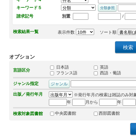
キーワード５
/
請求記号
別置
検索結果一覧
表示件数
ソート順
オプション
日本語
英語
言語区分
フランス語
西語・葡語
ジャンル指定
出版／発行年月
※発行年月の検索は雑誌のみ対
年
月から
年
中央図書館
西部図書館
検索対象図書館