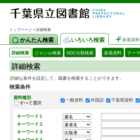
トップページ
> 詳細検索
かんたん検索
いろいろ検索
新着資料
詳細検索
ジャンル検索
NDC分類検索
新着資料
テー
詳細検索
詳細な条件を設定して、蔵書を検索することができます。
検索条件
資料種別
一般資料
外国語
千葉県資料
すべて選択
キーワード１
キーワード２
キーワード３
キーワード４