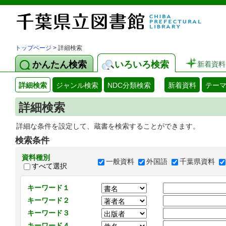
トップページ
> 詳細検索
かんたん検索
いろいろ検索
新着資料
詳細検索
ジャンル検索
NDC分類検索
新着資料
テー
詳細検索
詳細な条件を設定して、蔵書を検索することができます。
検索条件
資料種別
一般資料
外国語
千葉県資料
すべて選択
キーワード１
キーワード２
キーワード３
キーワード４