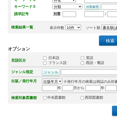
キーワード５
/
請求記号
別置
検索結果一覧
表示件数
ソート順
オプション
日本語
英語
言語区分
フランス語
西語・葡語
ジャンル指定
出版／発行年月
※発行年月の検索は雑誌のみ対
年
月から
年
中央図書館
西部図書館
検索対象図書館