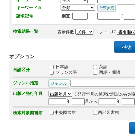
キーワード５
/
請求記号
別置
検索結果一覧
表示件数
ソート順
オプション
日本語
英語
言語区分
フランス語
西語・葡語
ジャンル指定
出版／発行年月
※発行年月の検索は雑誌のみ対
年
月から
年
中央図書館
西部図書館
検索対象図書館