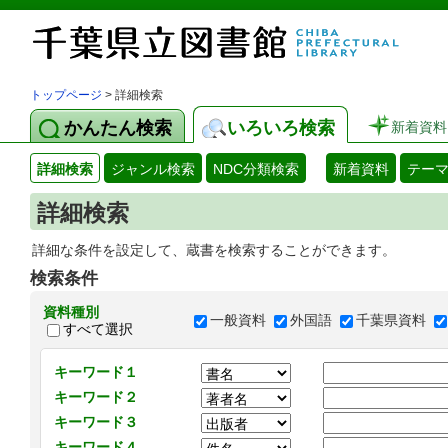
トップページ
> 詳細検索
かんたん検索
いろいろ検索
新着資料
詳細検索
ジャンル検索
NDC分類検索
新着資料
テー
詳細検索
詳細な条件を設定して、蔵書を検索することができます。
検索条件
資料種別
一般資料
外国語
千葉県資料
すべて選択
キーワード１
キーワード２
キーワード３
キーワード４