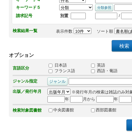
キーワード５
/
請求記号
別置
検索結果一覧
表示件数
ソート順
オプション
日本語
英語
言語区分
フランス語
西語・葡語
ジャンル指定
出版／発行年月
※発行年月の検索は雑誌のみ対
年
月から
年
中央図書館
西部図書館
検索対象図書館