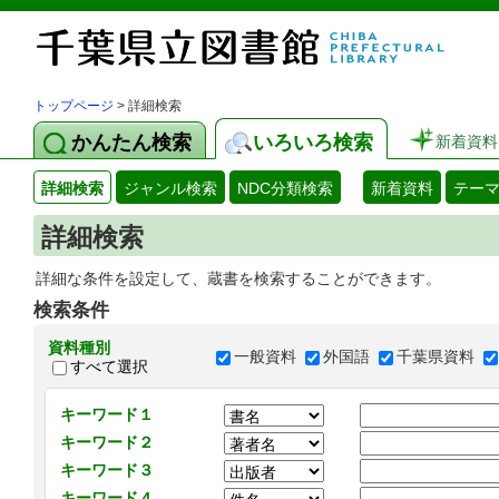
トップページ
> 詳細検索
かんたん検索
いろいろ検索
新着資料
詳細検索
ジャンル検索
NDC分類検索
新着資料
テー
詳細検索
詳細な条件を設定して、蔵書を検索することができます。
検索条件
資料種別
一般資料
外国語
千葉県資料
すべて選択
キーワード１
キーワード２
キーワード３
キーワード４