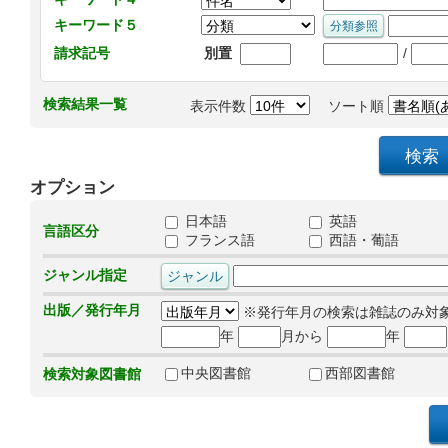
キーワード５
/
請求記号
別置
検索結果一覧
表示件数
ソート順
オプション
日本語
英語
言語区分
フランス語
西語・葡語
ジャンル指定
出版／発行年月
※発行年月の検索は雑誌のみ対
年
月から
年
中央図書館
西部図書館
検索対象図書館