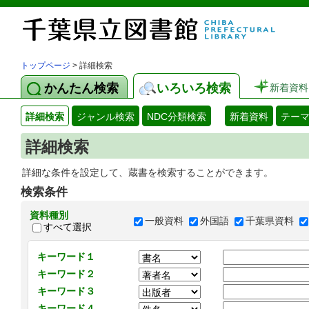
トップページ
> 詳細検索
かんたん検索
いろいろ検索
新着資料
詳細検索
ジャンル検索
NDC分類検索
新着資料
テー
詳細検索
詳細な条件を設定して、蔵書を検索することができます。
検索条件
資料種別
一般資料
外国語
千葉県資料
すべて選択
キーワード１
キーワード２
キーワード３
キーワード４