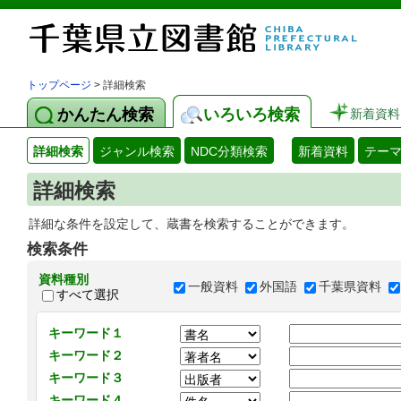
トップページ
> 詳細検索
かんたん検索
いろいろ検索
新着資料
詳細検索
ジャンル検索
NDC分類検索
新着資料
テー
詳細検索
詳細な条件を設定して、蔵書を検索することができます。
検索条件
資料種別
一般資料
外国語
千葉県資料
すべて選択
キーワード１
キーワード２
キーワード３
キーワード４