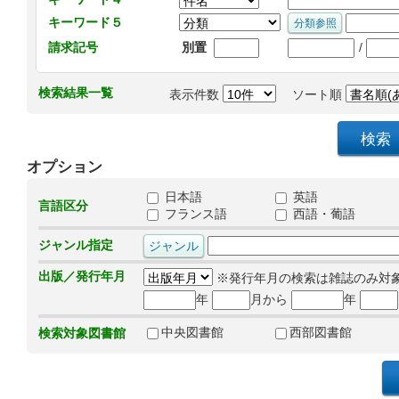
キーワード５
/
請求記号
別置
検索結果一覧
表示件数
ソート順
オプション
日本語
英語
言語区分
フランス語
西語・葡語
ジャンル指定
出版／発行年月
※発行年月の検索は雑誌のみ対
年
月から
年
中央図書館
西部図書館
検索対象図書館