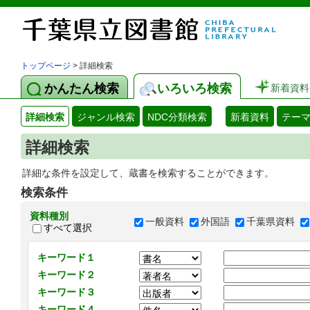
トップページ
> 詳細検索
かんたん検索
いろいろ検索
新着資料
詳細検索
ジャンル検索
NDC分類検索
新着資料
テー
詳細検索
詳細な条件を設定して、蔵書を検索することができます。
検索条件
資料種別
一般資料
外国語
千葉県資料
すべて選択
キーワード１
キーワード２
キーワード３
キーワード４