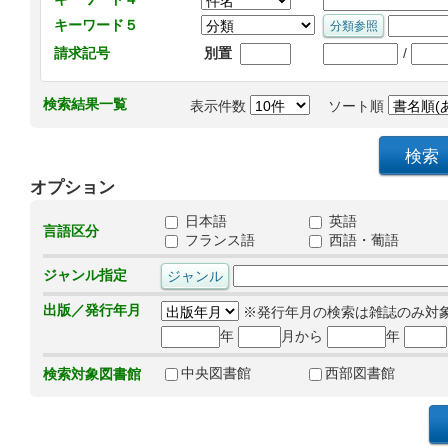
キーワード５
/
請求記号
別置
検索結果一覧
表示件数
ソート順
オプション
日本語
英語
言語区分
フランス語
西語・葡語
ジャンル指定
出版／発行年月
※発行年月の検索は雑誌のみ対
年
月から
年
中央図書館
西部図書館
検索対象図書館